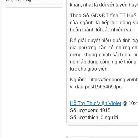
nhiệm vụ trọng...
khăn, nhất là đối với tuyến huy
Theo Sở GD&ĐT tỉnh TT-Huế, vớ
của ngành là tiếp tục động v
hoàn thành tốt các nhiệm vụ.
Để giải quyết hiệu quả tình tr
địa phương cần có những ch
dựng khung chính sách đãi ng
non, áp dụng công nghệ thông t
lực cho giáo viên.
Nguồn: https://tienphong.vn/nh
vi-dau-post1565469.tpo
Hỗ Trợ Thư Viện Violet
@ 10:4
Số lượt xem: 4915
Số lượt thích: 0 người