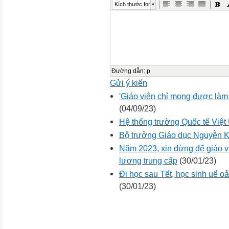
Kích thước font
Đường dẫn
:
p
Gửi ý kiến
'Giáo viên chỉ mong được làm
(04/09/23)
Hệ thống trường Quốc tế Việt
Bộ trưởng Giáo dục Nguyễn 
Năm 2023, xin đừng để giáo 
lương trung cấp
(30/01/23)
Đi học sau Tết, học sinh uể oả
(30/01/23)