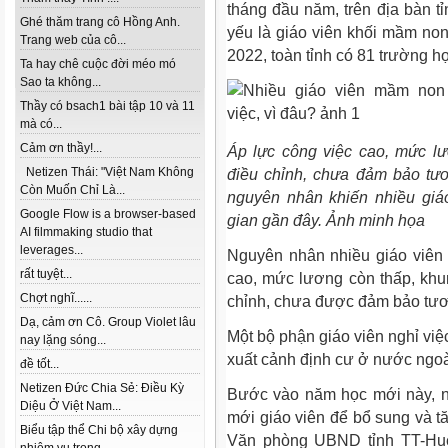
tháng đầu năm, trên địa bàn tỉ
Ghé thăm trang cô Hồng Anh.
yếu là giáo viên khối mầm non
Trang web của cô...
2022, toàn tỉnh có 81 trường hợ
Ta hay chê cuộc đời méo mó
Sao ta không...
Thầy có bsach1 bài tập 10 và 11
mà có...
Cảm ơn thầy!...
Áp lực công việc cao, mức l
Netizen Thái: "Việt Nam Không
điều chỉnh, chưa đảm bảo tươn
Còn Muốn Chỉ Là...
nguyên nhân khiến nhiều giá
Google Flow is a browser-based
gian gần đây. Ảnh minh họa
AI filmmaking studio that
leverages...
Nguyên nhân nhiều giáo viên 
rất tuyệt...
cao, mức lương còn thấp, khu
Chợt nghĩ......
chỉnh, chưa được đảm bảo tươn
Dạ, cảm ơn Cô. Group Violet lâu
Một bộ phận giáo viên nghỉ việc
nay lặng sóng...
xuất cảnh định cư ở nước ng
đề tốt...
Netizen Đức Chia Sẻ: Điều Kỳ
Bước vào năm học mới này, n
Diệu Ở Việt Nam...
mới giáo viên để bổ sung và t
Biểu tập thể Chi bộ xây dựng
Văn phòng UBND tỉnh TT-Huế,