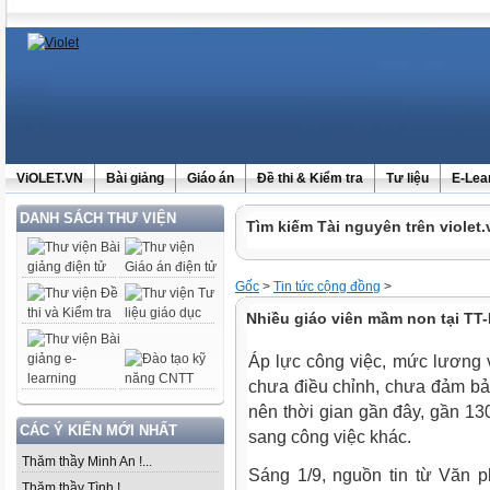
ViOLET.VN
Bài giảng
Giáo án
Đề thi & Kiểm tra
Tư liệu
E-Lea
DANH SÁCH THƯ VIỆN
Tìm kiếm Tài nguyên trên violet.
Gốc
>
Tin tức cộng đồng
>
Nhiều giáo viên mầm non tại TT-
Áp lực công việc, mức lương 
chưa điều chỉnh, chưa đảm bảo
nên thời gian gần đây, gần 130
CÁC Ý KIẾN MỚI NHẤT
sang công việc khác.
Thăm thầy Minh An !...
Sáng 1/9, nguồn tin từ Văn 
Thăm thầy Tình !...