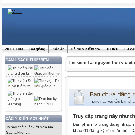
ViOLET.VN
Bài giảng
Giáo án
Đề thi & Kiểm tra
Tư liệu
E-Lea
DANH SÁCH THƯ VIỆN
Tìm kiếm Tài nguyên trên violet.
Bạn chưa đăng 
Trang này yêu cầu bạn phả
Truy cập trang này như t
CÁC Ý KIẾN MỚI NHẤT
Bạn phải mở trang đăng nhập, s
Ta hay chê cuộc đời méo mó
khẩu đã đăng ký rồi nhấn nút "Đ
Sao ta không...