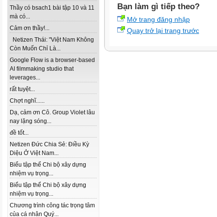
Bạn làm gì tiếp theo?
Thầy có bsach1 bài tập 10 và 11
mà có...
Mở trang đăng nhập
Cảm ơn thầy!...
Quay trở lại trang trước
Netizen Thái: "Việt Nam Không
Còn Muốn Chỉ Là...
Google Flow is a browser-based
AI filmmaking studio that
leverages...
rất tuyệt...
Chợt nghĩ......
Dạ, cảm ơn Cô. Group Violet lâu
nay lặng sóng...
đề tốt...
Netizen Đức Chia Sẻ: Điều Kỳ
Diệu Ở Việt Nam...
Biểu tập thể Chi bộ xây dựng
nhiệm vụ trọng...
Biểu tập thể Chi bộ xây dựng
nhiệm vụ trọng...
Chương trình công tác trọng tâm
của cá nhân Quý...