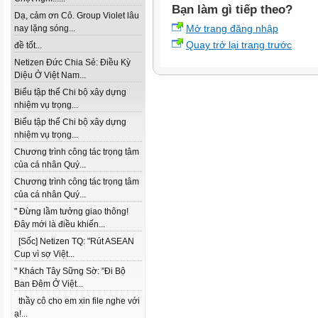
Bạn làm gì tiếp theo?
Dạ, cảm ơn Cô. Group Violet lâu
Mở trang đăng nhập
nay lặng sóng...
Quay trở lại trang trước
đề tốt...
Netizen Đức Chia Sẻ: Điều Kỳ
Diệu Ở Việt Nam...
Biểu tập thể Chi bộ xây dựng
nhiệm vụ trọng...
Biểu tập thể Chi bộ xây dựng
nhiệm vụ trọng...
Chương trình công tác trọng tâm
của cá nhân Quý...
Chương trình công tác trọng tâm
của cá nhân Quý...
" Đừng lầm tưởng giao thông!
Đây mới là điều khiến...
[Sốc] Netizen TQ: "Rút ASEAN
Cup vì sợ Việt...
" Khách Tây Sững Sờ: "Đi Bộ
Ban Đêm Ở Việt...
thầy cô cho em xin file nghe với
ạ!...