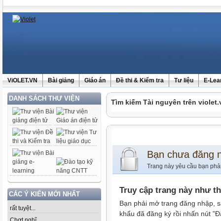
ViOLET.VN
Bài giảng
Giáo án
Đề thi & Kiểm tra
Tư liệu
E-Lea
DANH SÁCH THƯ VIỆN
Tìm kiếm Tài nguyên trên violet.
Bạn chưa đăng 
Trang này yêu cầu bạn phả
Truy cập trang này như t
CÁC Ý KIẾN MỚI NHẤT
Bạn phải mở trang đăng nhập, s
rất tuyệt...
khẩu đã đăng ký rồi nhấn nút "Đ
Chợt nghĩ......