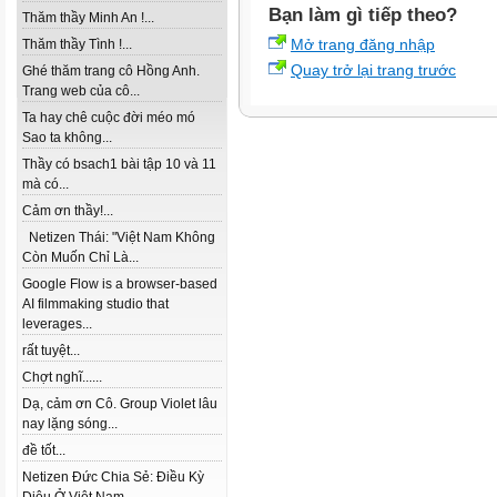
Bạn làm gì tiếp theo?
Thăm thầy Minh An !...
Mở trang đăng nhập
Thăm thầy Tình !...
Quay trở lại trang trước
Ghé thăm trang cô Hồng Anh.
Trang web của cô...
Ta hay chê cuộc đời méo mó
Sao ta không...
Thầy có bsach1 bài tập 10 và 11
mà có...
Cảm ơn thầy!...
Netizen Thái: "Việt Nam Không
Còn Muốn Chỉ Là...
Google Flow is a browser-based
AI filmmaking studio that
leverages...
rất tuyệt...
Chợt nghĩ......
Dạ, cảm ơn Cô. Group Violet lâu
nay lặng sóng...
đề tốt...
Netizen Đức Chia Sẻ: Điều Kỳ