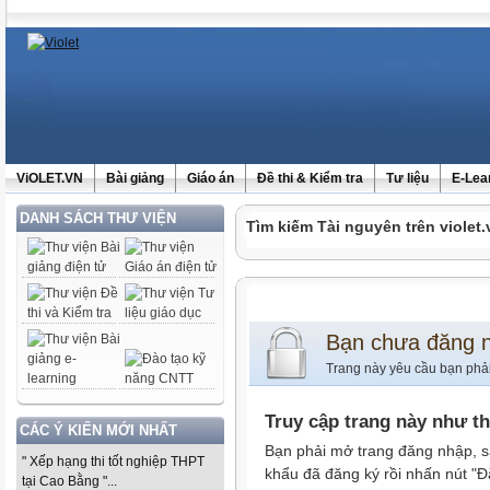
ViOLET.VN
Bài giảng
Giáo án
Đề thi & Kiểm tra
Tư liệu
E-Lea
DANH SÁCH THƯ VIỆN
Tìm kiếm Tài nguyên trên violet.
Bạn chưa đăng 
Trang này yêu cầu bạn phả
Truy cập trang này như t
CÁC Ý KIẾN MỚI NHẤT
Bạn phải mở trang đăng nhập, s
" Xếp hạng thi tốt nghiệp THPT
khẩu đã đăng ký rồi nhấn nút "Đ
tại Cao Bằng "...