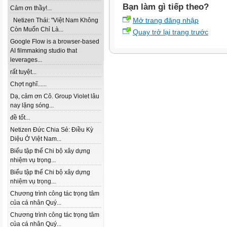
Bạn làm gì tiếp theo?
Cảm ơn thầy!...
Mở trang đăng nhập
Netizen Thái: "Việt Nam Không
Còn Muốn Chỉ Là...
Quay trở lại trang trước
Google Flow is a browser-based
AI filmmaking studio that
leverages...
rất tuyệt...
Chợt nghĩ......
Dạ, cảm ơn Cô. Group Violet lâu
nay lặng sóng...
đề tốt...
Netizen Đức Chia Sẻ: Điều Kỳ
Diệu Ở Việt Nam...
Biểu tập thể Chi bộ xây dựng
nhiệm vụ trọng...
Biểu tập thể Chi bộ xây dựng
nhiệm vụ trọng...
Chương trình công tác trọng tâm
của cá nhân Quý...
Chương trình công tác trọng tâm
của cá nhân Quý...