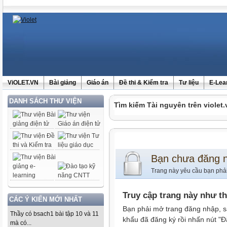
ViOLET.VN
Bài giảng
Giáo án
Đề thi & Kiểm tra
Tư liệu
E-Lea
DANH SÁCH THƯ VIỆN
Tìm kiếm Tài nguyên trên violet.
Bạn chưa đăng 
Trang này yêu cầu bạn phả
Truy cập trang này như t
CÁC Ý KIẾN MỚI NHẤT
Bạn phải mở trang đăng nhập, s
Thầy có bsach1 bài tập 10 và 11
khẩu đã đăng ký rồi nhấn nút "Đ
mà có...