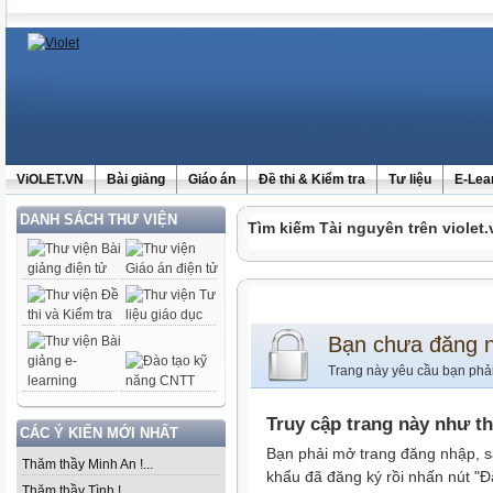
ViOLET.VN
Bài giảng
Giáo án
Đề thi & Kiểm tra
Tư liệu
E-Lea
DANH SÁCH THƯ VIỆN
Tìm kiếm Tài nguyên trên violet.
Bạn chưa đăng 
Trang này yêu cầu bạn phả
Truy cập trang này như t
CÁC Ý KIẾN MỚI NHẤT
Bạn phải mở trang đăng nhập, s
Thăm thầy Minh An !...
khẩu đã đăng ký rồi nhấn nút "Đ
Thăm thầy Tình !...