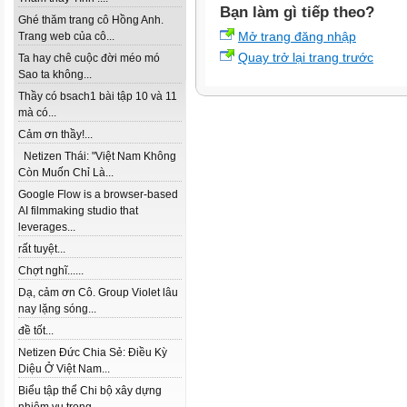
Bạn làm gì tiếp theo?
Ghé thăm trang cô Hồng Anh.
Mở trang đăng nhập
Trang web của cô...
Quay trở lại trang trước
Ta hay chê cuộc đời méo mó
Sao ta không...
Thầy có bsach1 bài tập 10 và 11
mà có...
Cảm ơn thầy!...
Netizen Thái: "Việt Nam Không
Còn Muốn Chỉ Là...
Google Flow is a browser-based
AI filmmaking studio that
leverages...
rất tuyệt...
Chợt nghĩ......
Dạ, cảm ơn Cô. Group Violet lâu
nay lặng sóng...
đề tốt...
Netizen Đức Chia Sẻ: Điều Kỳ
Diệu Ở Việt Nam...
Biểu tập thể Chi bộ xây dựng