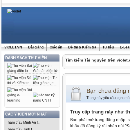
ViOLET.VN
Bài giảng
Giáo án
Đề thi & Kiểm tra
Tư liệu
E-Lea
DANH SÁCH THƯ VIỆN
Tìm kiếm Tài nguyên trên violet.
Bạn chưa đăng 
Trang này yêu cầu bạn phả
Truy cập trang này như t
CÁC Ý KIẾN MỚI NHẤT
Bạn phải mở trang đăng nhập, s
Thăm thầy Minh An !...
khẩu đã đăng ký rồi nhấn nút "Đ
Thăm thầy Tình !...