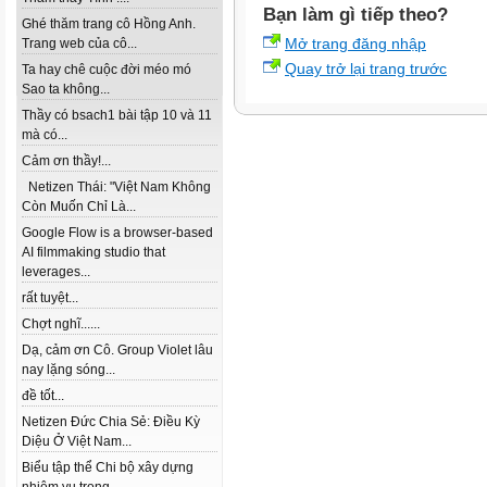
Bạn làm gì tiếp theo?
Ghé thăm trang cô Hồng Anh.
Mở trang đăng nhập
Trang web của cô...
Quay trở lại trang trước
Ta hay chê cuộc đời méo mó
Sao ta không...
Thầy có bsach1 bài tập 10 và 11
mà có...
Cảm ơn thầy!...
Netizen Thái: "Việt Nam Không
Còn Muốn Chỉ Là...
Google Flow is a browser-based
AI filmmaking studio that
leverages...
rất tuyệt...
Chợt nghĩ......
Dạ, cảm ơn Cô. Group Violet lâu
nay lặng sóng...
đề tốt...
Netizen Đức Chia Sẻ: Điều Kỳ
Diệu Ở Việt Nam...
Biểu tập thể Chi bộ xây dựng