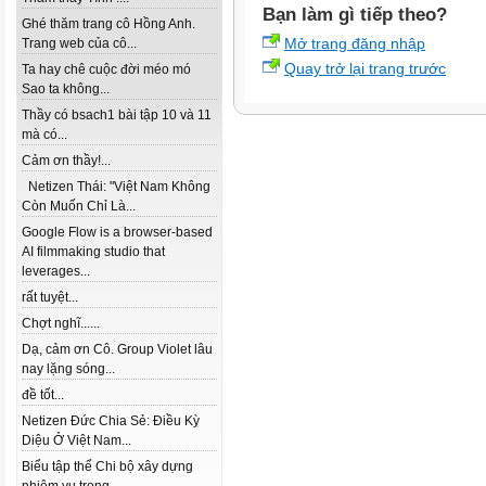
Bạn làm gì tiếp theo?
Ghé thăm trang cô Hồng Anh.
Mở trang đăng nhập
Trang web của cô...
Quay trở lại trang trước
Ta hay chê cuộc đời méo mó
Sao ta không...
Thầy có bsach1 bài tập 10 và 11
mà có...
Cảm ơn thầy!...
Netizen Thái: "Việt Nam Không
Còn Muốn Chỉ Là...
Google Flow is a browser-based
AI filmmaking studio that
leverages...
rất tuyệt...
Chợt nghĩ......
Dạ, cảm ơn Cô. Group Violet lâu
nay lặng sóng...
đề tốt...
Netizen Đức Chia Sẻ: Điều Kỳ
Diệu Ở Việt Nam...
Biểu tập thể Chi bộ xây dựng