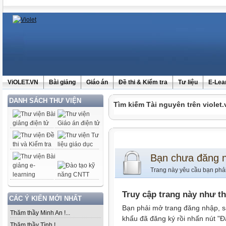
ViOLET.VN
Bài giảng
Giáo án
Đề thi & Kiểm tra
Tư liệu
E-Lea
DANH SÁCH THƯ VIỆN
Tìm kiếm Tài nguyên trên violet.
Bạn chưa đăng 
Trang này yêu cầu bạn phả
Truy cập trang này như t
CÁC Ý KIẾN MỚI NHẤT
Bạn phải mở trang đăng nhập, s
Thăm thầy Minh An !...
khẩu đã đăng ký rồi nhấn nút "Đ
Thăm thầy Tình !...