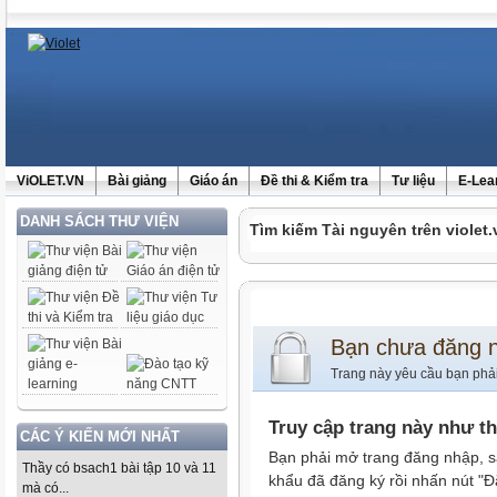
ViOLET.VN
Bài giảng
Giáo án
Đề thi & Kiểm tra
Tư liệu
E-Lea
DANH SÁCH THƯ VIỆN
Tìm kiếm Tài nguyên trên violet.
Bạn chưa đăng 
Trang này yêu cầu bạn phả
Truy cập trang này như t
CÁC Ý KIẾN MỚI NHẤT
Bạn phải mở trang đăng nhập, s
Thầy có bsach1 bài tập 10 và 11
khẩu đã đăng ký rồi nhấn nút "Đ
mà có...