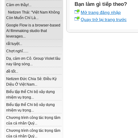
Bạn làm gì tiếp theo?
Cảm ơn thầy!...
Mở trang đăng nhập
Netizen Thái: "Việt Nam Không
Còn Muốn Chỉ Là...
Quay trở lại trang trước
Google Flow is a browser-based
AI filmmaking studio that
leverages...
rất tuyệt...
Chợt nghĩ......
Dạ, cảm ơn Cô. Group Violet lâu
nay lặng sóng...
đề tốt...
Netizen Đức Chia Sẻ: Điều Kỳ
Diệu Ở Việt Nam...
Biểu tập thể Chi bộ xây dựng
nhiệm vụ trọng...
Biểu tập thể Chi bộ xây dựng
nhiệm vụ trọng...
Chương trình công tác trọng tâm
của cá nhân Quý...
Chương trình công tác trọng tâm
của cá nhân Quý...