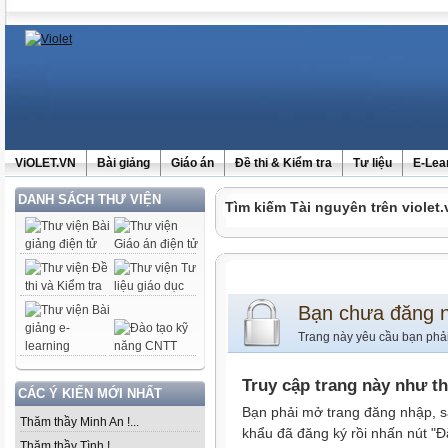
ViOLET.VN
Bài giảng
Giáo án
Đề thi & Kiểm tra
Tư liệu
E-Lea
DANH SÁCH THƯ VIỆN
Tìm kiếm Tài nguyên trên violet.
Bạn chưa đăng 
Trang này yêu cầu bạn phả
Truy cập trang này như t
CÁC Ý KIẾN MỚI NHẤT
Bạn phải mở trang đăng nhập, s
Thăm thầy Minh An !...
khẩu đã đăng ký rồi nhấn nút "Đ
Thăm thầy Tình !...