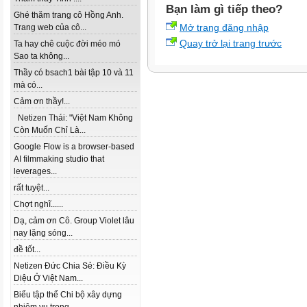
Bạn làm gì tiếp theo?
Ghé thăm trang cô Hồng Anh.
Mở trang đăng nhập
Trang web của cô...
Quay trở lại trang trước
Ta hay chê cuộc đời méo mó
Sao ta không...
Thầy có bsach1 bài tập 10 và 11
mà có...
Cảm ơn thầy!...
Netizen Thái: "Việt Nam Không
Còn Muốn Chỉ Là...
Google Flow is a browser-based
AI filmmaking studio that
leverages...
rất tuyệt...
Chợt nghĩ......
Dạ, cảm ơn Cô. Group Violet lâu
nay lặng sóng...
đề tốt...
Netizen Đức Chia Sẻ: Điều Kỳ
Diệu Ở Việt Nam...
Biểu tập thể Chi bộ xây dựng