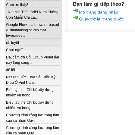
Bạn làm gì tiếp theo?
Cảm ơn thầy!...
Mở trang đăng nhập
Netizen Thái: "Việt Nam Không
Còn Muốn Chỉ Là...
Quay trở lại trang trước
Google Flow is a browser-based
AI filmmaking studio that
leverages...
rất tuyệt...
Chợt nghĩ......
Dạ, cảm ơn Cô. Group Violet lâu
nay lặng sóng...
đề tốt...
Netizen Đức Chia Sẻ: Điều Kỳ
Diệu Ở Việt Nam...
Biểu tập thể Chi bộ xây dựng
nhiệm vụ trọng...
Biểu tập thể Chi bộ xây dựng
nhiệm vụ trọng...
Chương trình công tác trọng tâm
của cá nhân Quý...
Chương trình công tác trọng tâm
của cá nhân Quý...