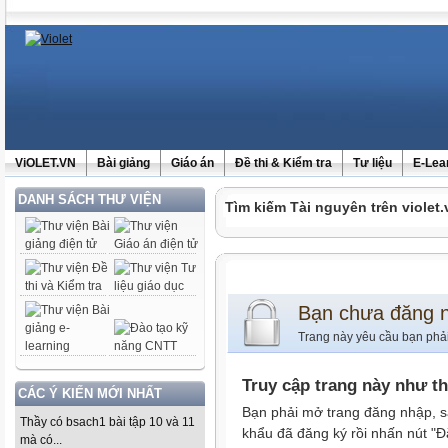
ViOLET.VN
Bài giảng
Giáo án
Đề thi & Kiểm tra
Tư liệu
E-Lea
DANH SÁCH THƯ VIỆN
Tìm kiếm Tài nguyên trên violet.
Bạn chưa đăng 
Trang này yêu cầu bạn phả
Truy cập trang này như t
CÁC Ý KIẾN MỚI NHẤT
Bạn phải mở trang đăng nhập, s
Thầy có bsach1 bài tập 10 và 11
khẩu đã đăng ký rồi nhấn nút "Đ
mà có...